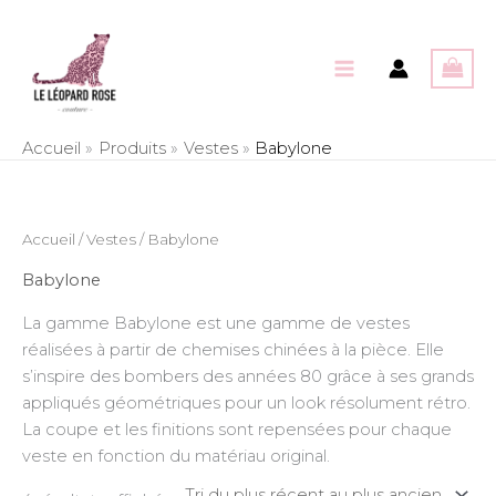
Aller
au
contenu
Accueil
Produits
Vestes
Babylone
Trié
Accueil
/
Vestes
/ Babylone
du
plus
récent
Babylone
au
plus
La gamme Babylone est une gamme de vestes
ancien
réalisées à partir de chemises chinées à la pièce. Elle
s’inspire des bombers des années 80 grâce à ses grands
appliqués géométriques pour un look résolument rétro.
La coupe et les finitions sont repensées pour chaque
veste en fonction du matériau original.