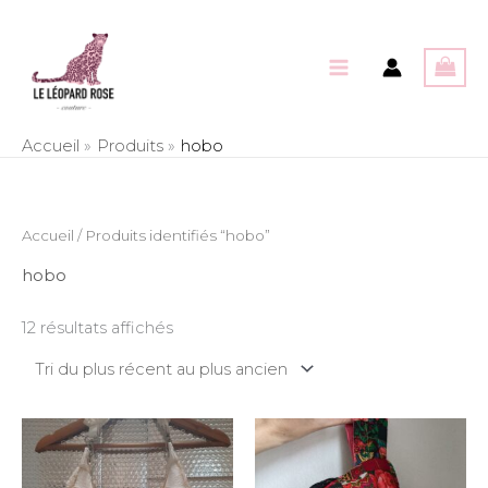
Aller
au
contenu
Accueil
Produits
hobo
Trié
Accueil
/ Produits identifiés “hobo”
du
plus
récent
hobo
au
plus
ancien
12 résultats affichés