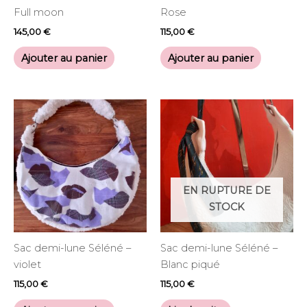
Full moon
Rose
145,00
€
115,00
€
Ajouter au panier
Ajouter au panier
EN RUPTURE DE
STOCK
Sac demi-lune Séléné –
Sac demi-lune Séléné –
violet
Blanc piqué
115,00
€
115,00
€