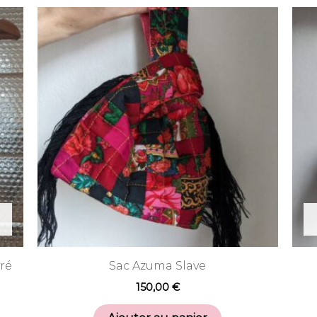
ré
Sac Azuma Slave
150,00
€