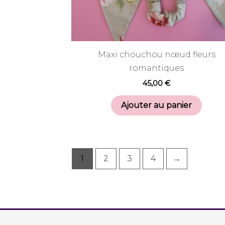
Maxi chouchou nœud fleurs
romantiques
45,00
€
Ajouter au panier
1
2
3
4
→