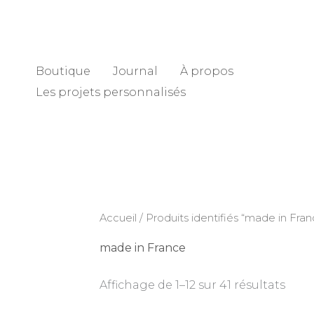
Aller
au
contenu
Boutique
Journal
À propos
Les projets personnalisés
Trié
Accueil
/ Produits identifiés “made in Fran
du
plus
réce
made in France
au
plus
anci
Affichage de 1–12 sur 41 résultats