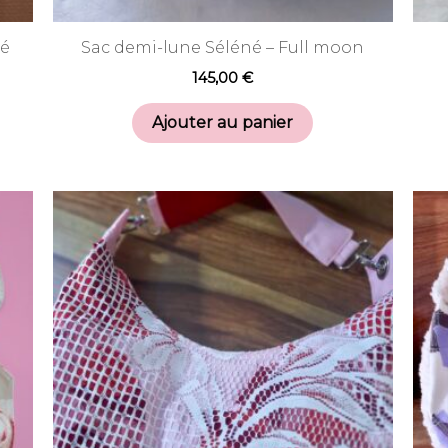
té
Sac demi-lune Séléné – Full moon
145,00
€
Ajouter au panier