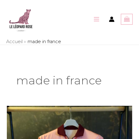
Aller
au
contenu
Accueil
made in france
made in france
Upcycling
d’un
pyjama
en
veste