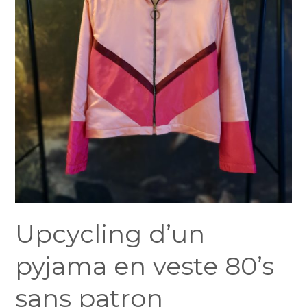
80’s
sans
patron
Upcycling d’un
pyjama en veste 80’s
sans patron